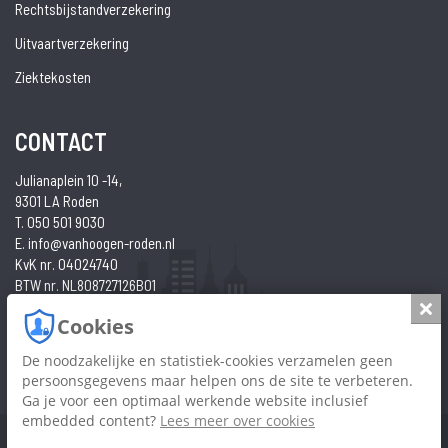
Rechtsbijstandverzekering
Uitvaartverzekering
Ziektekosten
CONTACT
Julianaplein 10 -14,
9301 LA Roden
T. 050 501 9030
E. info@vanhoogen-roden.nl
KvK nr. 04024740
BTW nr. NL808727126B01
Cookies
Slui
Cookies
Privacy
De noodzakelijke en statistiek-cookies verzamelen geen
persoonsgegevens maar helpen ons de site te verbeteren.
Ga je voor een optimaal werkende website inclusief
embedded content?
Lees meer over cookies